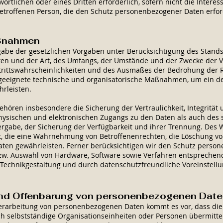
wortlichen oder eines Dritten erforderlich, sofern nicht die Inter
etroffenen Person, die den Schutz personenbezogener Daten erfo
ßnahmen
abe der gesetzlichen Vorgaben unter Berücksichtigung des Stands
en und der Art, des Umfangs, der Umstände und der Zwecke der V
trittswahrscheinlichkeiten und des Ausmaßes der Bedrohung der 
 geeignete technische und organisatorische Maßnahmen, um ein 
rleisten.
ren insbesondere die Sicherung der Vertraulichkeit, Integrität 
hysischen und elektronischen Zugangs zu den Daten als auch des s
ergabe, der Sicherung der Verfügbarkeit und ihrer Trennung. Des 
et, die eine Wahrnehmung von Betroffenenrechten, die Löschung v
ten gewährleisten. Ferner berücksichtigen wir den Schutz perso
bzw. Auswahl von Hardware, Software sowie Verfahren entsprechen
Technikgestaltung und durch datenschutzfreundliche Voreinstell
und Offenbarung von personenbezogenen Dat
rarbeitung von personenbezogenen Daten kommt es vor, dass die 
h selbstständige Organisationseinheiten oder Personen übermitte