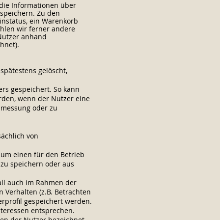
 die Informationen über
speichern. Zu den
instatus, ein Warenkorb
ählen wir ferner andere
 Nutzer anhand
hnet).
spätestens gelöscht,
rs gespeichert. So kann
erden, wenn der Nutzer eine
enmessung oder zu
sächlich von
zum einen für den Betrieb
 zu speichern oder aus
all auch im Rahmen der
 Verhalten (z.B. Betrachten
rprofil gespeichert werden.
Interessen entsprechen.
sen der Nutzer bezeichnet. .