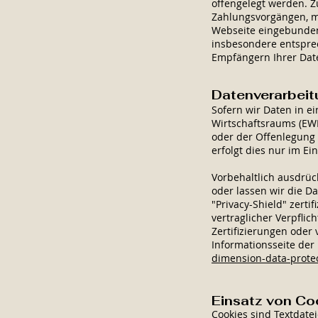
offengelegt werden. 
Zahlungsvorgängen, mi
Webseite eingebunden 
insbesondere entspre
Empfängern Ihrer Dat
Datenverarbeitu
Sofern wir Daten in e
Wirtschaftsraums (EW
oder der Offenlegung 
erfolgt dies nur im Ei
Vorbehaltlich ausdrück
oder lassen wir die D
"Privacy-Shield" zerti
vertraglicher Verpfli
Zertifizierungen oder 
Informationsseite de
dimension-data-prote
Einsatz von Co
Cookies sind Textdate