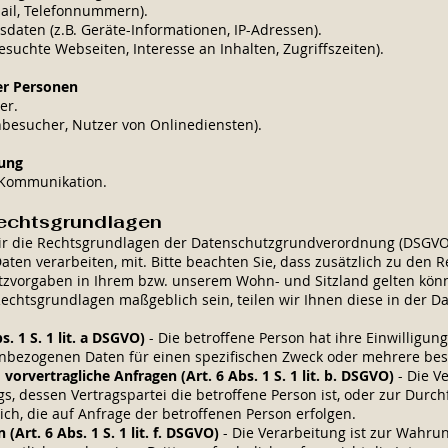
Mail, Telefonnummern).
aten (z.B. Geräte-Informationen, IP-Adressen).
suchte Webseiten, Interesse an Inhalten, Zugriffszeiten).
er Personen
er.
nbesucher, Nutzer von Onlinediensten).
tung
 Kommunikation.
echtsgrundlagen
ir die Rechtsgrundlagen der Datenschutzgrundverordnung (DSGVO),
en verarbeiten, mit. Bitte beachten Sie, dass zusätzlich zu den
zvorgaben in Ihrem bzw. unserem Wohn- und Sitzland gelten könne
 Rechtsgrundlagen maßgeblich sein, teilen wir Ihnen diese in der D
s. 1 S. 1 lit. a DSGVO)
- Die betroffene Person hat ihre Einwilligung
nbezogenen Daten für einen spezifischen Zweck oder mehrere be
vorvertragliche Anfragen (Art. 6 Abs. 1 S. 1 lit. b. DSGVO)
- Die Ve
gs, dessen Vertragspartei die betroffene Person ist, oder zur Durc
h, die auf Anfrage der betroffenen Person erfolgen.
(Art. 6 Abs. 1 S. 1 lit. f. DSGVO)
- Die Verarbeitung ist zur Wahru