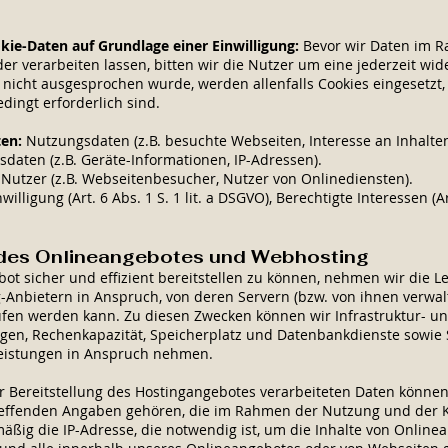
ie-Daten auf Grundlage einer Einwilligung:
Bevor wir Daten im 
er verarbeiten lassen, bitten wir die Nutzer um eine jederzeit wid
g nicht ausgesprochen wurde, werden allenfalls Cookies eingesetzt,
ingt erforderlich sind.
ten:
Nutzungsdaten (z.B. besuchte Webseiten, Interesse an Inhalten,
aten (z.B. Geräte-Informationen, IP-Adressen).
:
Nutzer (z.B. Webseitenbesucher, Nutzer von Onlinediensten).
willigung (Art. 6 Abs. 1 S. 1 lit. a DSGVO), Berechtigte Interessen (Art
 des Onlineangebotes und Webhosting
t sicher und effizient bereitstellen zu können, nehmen wir die 
nbietern in Anspruch, von deren Servern (bzw. von ihnen verwal
fen werden kann. Zu diesen Zwecken können wir Infrastruktur- u
ngen, Rechenkapazität, Speicherplatz und Datenbankdienste sowie 
eistungen in Anspruch nehmen.
Bereitstellung des Hostingangebotes verarbeiteten Daten können 
effenden Angaben gehören, die im Rahmen der Nutzung und der 
äßig die IP-Adresse, die notwendig ist, um die Inhalte von Onlin