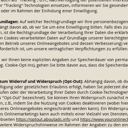
r "Tracking"-Technologien einsetzen, informieren wir Sie gesonder
 oder im Rahmen der Einholung einer Einwilligung.
undlagen:
Auf welcher Rechtsgrundlage wir Ihre personenbezogene
ängt davon ab, ob wir Sie um eine Einwilligung bitten. Falls dies zu
n, ist die Rechtsgrundlage der Verarbeitung Ihrer Daten die erklärt
on Cookies verarbeiteten Daten auf Grundlage unserer berechtigten
hen Betrieb unseres Onlineangebotes und dessen Verbesserung) ve
forderlich ist, um unsere vertraglichen Verpflichtungen zu erfüllen
 wir Ihnen keine expliziten Angaben zur Speicherdauer von perman
. Cookie-Opt-Ins), gehen Sie bitte davon aus, dass die Speicherda
zum Widerruf und Widerspruch (Opt-Out):
Abhängig davon, ob di
ligung oder gesetzlichen Erlaubnis erfolgt, haben Sie jederzeit die 
rufen oder der Verarbeitung Ihrer Daten durch Cookie-Technologi
"Opt-Out" bezeichnet). Sie können Ihren Widerspruch zunächst mi
n, z.B., indem Sie die Nutzung von Cookies deaktivieren (wobei hi
seres Onlineangebotes eingeschränkt werden kann). Ein Widerspr
s Onlinemarketings kann auch mittels einer Vielzahl von Diensten, 
ebseiten
https://optout.aboutads.info
und
https://www.youronlinec
eitere Widerspruchshinweise im Rahmen der Angaben zu den eing