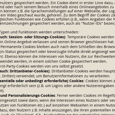
tzers gespeichert werden. Ein Cookie dient in erster Linie dazu,
nd oder nach seinem Besuch innerhalb eines Onlineangebotes zu 
 können z.B. die Spracheinstellungen auf einer Webseite, der Log
er ein Video geschaut wurde, gehören. Zu dem Begriff der Cookies z
 gleichen Funktionen wie Cookies erfüllen (z.B., wenn Angaben der
nnzeichnungen gespeichert werden, auch als "Nutzer-IDs" bezeic
-Typen und Funktionen werden unterschieden:
uch: Session- oder Sitzungs-Cookies)
: Temporäre Cookies werden 
in Online-Angebot verlassen und seinen Browser geschlossen hat.
: Permanente Cookies bleiben auch nach dem Schließen des Browse
gin-Status gespeichert oder bevorzugte Inhalte direkt angezeigt w
ht. Ebenso können die Interessen von Nutzern, die zur Reichweit
wendet werden, in einem solchen Cookie gespeichert werden.
First-Party-Cookies werden von uns selbst gesetzt.
auch: Drittanbieter-Cookies)
: Drittanbieter-Cookies werden haupt
 Dritten) verwendet, um Benutzerinformationen zu verarbeiten.
entielle oder unbedingt erforderliche) Cookies
: Cookies können 
ngt erforderlich sein (z.B. um Logins oder andere Nutzereingaben
t).
- und Personalisierungs-Cookies
: Ferner werden Cookies im Regelf
ngesetzt sowie dann, wenn die Interessen eines Nutzers oder sein
utzen von Funktionen etc.) auf einzelnen Webseiten in einem Nutze
dazu, den Nutzern z.B. Inhalte anzuzeigen, die ihren potentiellen 
auch als "Tracking", d.h., Nachverfolgung der potentiellen Interes