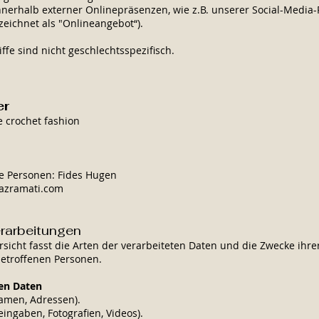
nnerhalb externer Onlinepräsenzen, wie z.B. unserer Social-Media-
ichnet als "Onlineangebot“).
fe sind nicht geschlechtsspezifisch.
er
 crochet fashion
e Personen: Fides Hugen
azramati.com
erarbeitungen
sicht fasst die Arten der verarbeiteten Daten und die Zwecke ih
betroffenen Personen.
ten Daten
amen, Adressen).
eingaben, Fotografien, Videos).