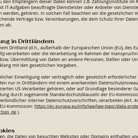
Zu den Empfängern dieser Daten können z.B. Zahlungsinstitute im
t IT-Aufgaben beauftragte Dienstleister oder Anbieter von Dienste
werden, gehören. In solchen Fall beachten wir die gesetzlichen 
chende Verträge bzw. Vereinbarungen, die dem Schutz Ihrer Daten
en ab.
ng in Drittländern
inem Drittland (d.h., außerhalb der Europäischen Union (EU), des 
R)) verarbeiten oder die Verarbeitung im Rahmen der Inanspruchn
bzw. Übermittlung von Daten an andere Personen, Stellen oder Un
nklang mit den gesetzlichen Vorgaben.
licher Einwilligung oder vertraglich oder gesetzlich erforderliche
aten nur in Drittländern mit einem anerkannten Datenschutznivea
fizierten US-Verarbeiter gehören, oder auf Grundlage besonderer Ga
chtung durch sogenannte Standardschutzklauseln der EU-Kommissio
verbindlicher interner Datenschutzvorschriften, verarbeiten (Art. 4
r EU-Kommission:
https://ec.europa.eu/info/law/law-topic/data-prote
ction_de
).
okies
ien, die Daten von besuchten Websites oder Domains enthalten u