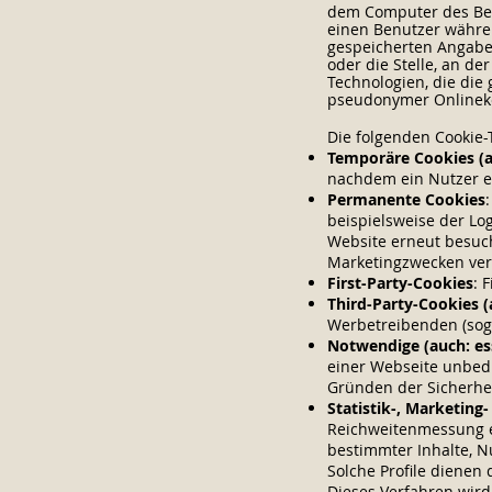
dem Computer des Benu
einen Benutzer währe
gespeicherten Angaben
oder die Stelle, an d
Technologien, die die
pseudonymer Onlineke
Die folgenden Cookie
Temporäre Cookies (a
nachdem ein Nutzer e
Permanente Cookies
beispielsweise der Lo
Website erneut besuc
Marketingzwecken ver
First-Party-Cookies
: 
Third-Party-Cookies (
Werbetreibenden (sog.
Notwendige (auch: ess
einer Webseite unbedi
Gründen der Sicherhei
Statistik-, Marketing
Reichweitenmessung ei
bestimmter Inhalte, N
Solche Profile dienen 
Dieses Verfahren wird 