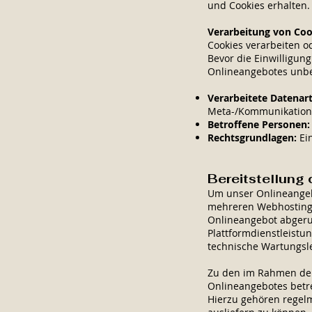
und Cookies erhalten.
Verarbeitung von Cook
Cookies verarbeiten od
Bevor die Einwilligun
Onlineangebotes unbed
Verarbeitete Datenar
Meta-/Kommunikationsd
Betroffene Personen
Rechtsgrundlagen:
Ein
Bereitstellung
Um unser Onlineangebo
mehreren Webhosting-A
Onlineangebot abgeru
Plattformdienstleistu
technische Wartungsl
Zu den im Rahmen der 
Onlineangebotes betr
Hierzu gehören regelm