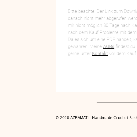
Bitte beachte: Der Link zum Downl
danach nicht mehr abgerufen werde
mir nicht möglich 30 Tage nach Kauf
nach dem Kauf Probleme mit dem d
Da es sich um eine PDF handelt, 
gewähren. Meine
AGBs
findest du 
gerne unter
Kontakt
vor dem Kauf b
© 2020
- Handmade Crochet Fash
AZRAMATI