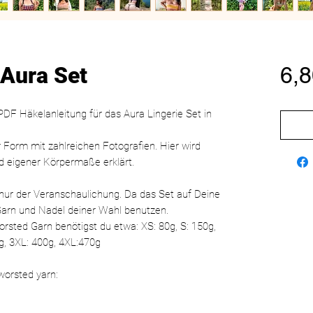
 Aura Set
6,8
PDF Häkelanleitung für das Aura Lingerie Set in
er Form mit zahlreichen Fotografien. Hier wird
d eigener Körpermaße erklärt.
 nur der Veranschaulichung. Da das Set auf Deine
Garn und Nadel deiner Wahl benutzen.
 worsted Garn benötigst du etwa: XS: 80g, S: 150g,
g, 3XL: 400g, 4XL:470g
 worsted yarn: