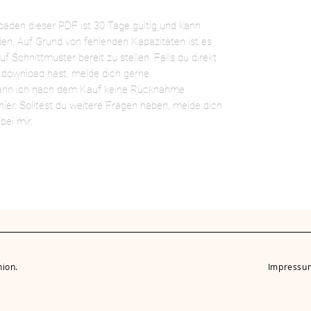
oaden dieser PDF ist 30 Tage gültig und kann
n. Auf Grund von fehlenden Kapazitäten ist es
 Schnittmuster bereit zu stellen. Falls du direkt
ownload hast, melde dich gerne.
kann ich nach dem Kauf keine Rücknahme
hier. Solltest du weitere Fragen haben, melde dich
ei mir.
ion.
Impressu