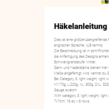
Häkelanleitung
Dies ist eine größenübergreifende 
englischer Sprache. (US terms)
Die Beschreibung ist in schriftlich
die Anfertigung des Designs anhan
Schwierigkeitsstufe: Mittel
Garn- und Nadelstärke dienen hier
Maße angefertigt wird, kannst du 
Bei Category 3, light weight, light
M:170g, L:220g, XL: 300g, 2XL: 320
Gauge swatch:
With category 3, light weight, light
7x7cm: 16 dc x 6 rows