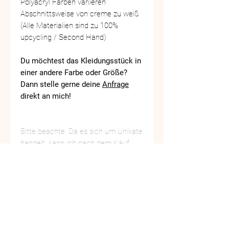
Polyacryl Farben variieren
Abschnittsweise von creme zu weiß
(Alle Materialien sind zu 100%
upcycling / Second Hand)
Du möchtest das Kleidungsstück in
einer andere Farbe oder Größe?
Dann stelle gerne deine
Anfrage
direkt an mich!
Bitte beachte: Da es sich um Unikate
handelt, kann ich nach dem Kauf
keine Rücknahme gewähren. Meine
AGBs
findest du hier. Solltest du
weitere Fragen haben, melde dich
gerne unter
Kontakt
vor dem Kauf
bei mir.